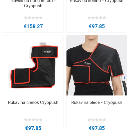
Návlek na nohu 60 cm -
Rukáv na koleno - Cryopush
Cryopush
€158.27
€97.85
Rukáv na členok Cryopush
Rukáv na plece - Cryopush
€97.85
€97.85