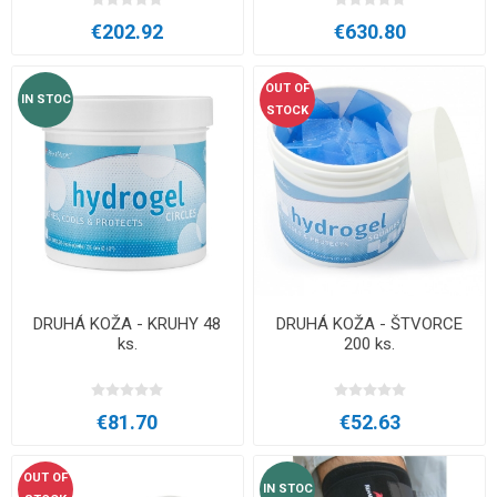
€202.92
€630.80
OUT OF
IN STOC
STOCK
DRUHÁ KOŽA - KRUHY 48
DRUHÁ KOŽA - ŠTVORCE
ks.
200 ks.
€81.70
€52.63
OUT OF
IN STOC