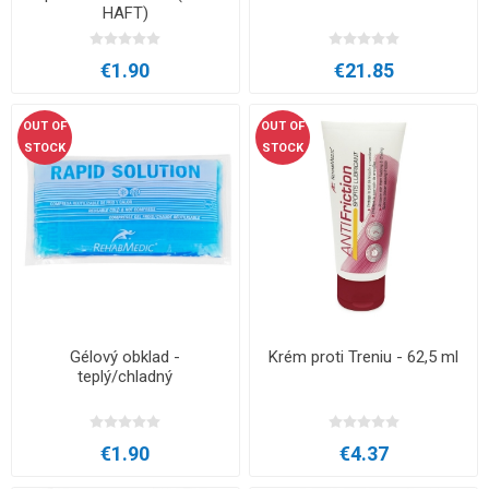
HAFT)
€1.90
€21.85
OUT OF
OUT OF
STOCK
STOCK
Gélový obklad -
Krém proti Treniu - 62,5 ml
teplý/chladný
€1.90
€4.37