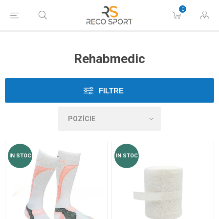
0
Rehabmedic
FILTRE
IN STOC
IN STOC