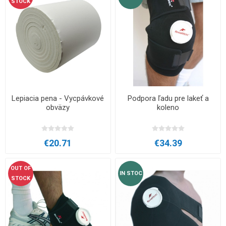
STOCK
Lepiacia pena - Vycpávkové
Podpora ľadu pre lakeť a
obväzy
koleno
€20.71
€34.39
OUT OF
IN STOC
STOCK