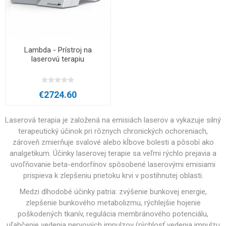
Lambda - Prístroj na
laserovú terapiu
€2724.60
Laserová terapia je založená na emisiách laserov a vykazuje silný
terapeutický účinok pri rôznych chronických ochoreniach,
zároveň zmierňuje svalové alebo kĺbove bolesti a pôsobí ako
analgetikum. Účinky laserovej terapie sa veľmi rýchlo prejavia a
uvoľňovanie beta-endorfínov spôsobené laserovými emisiami
prispieva k zlepšeniu prietoku krvi v postihnutej oblasti.
Medzi dlhodobé účinky patria: zvýšenie bunkovej energie,
zlepšenie bunkového metabolizmu, rýchlejšie hojenie
poškodených tkanív, regulácia membránového potenciálu,
uľahčenie vedenia nervových impulzov (rýchlosť vedenia impulzu