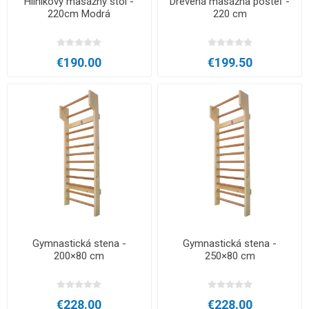
Hliníkový masážny stôl -
Drevená masážna posteľ -
220cm Modrá
220 cm
€190.00
€199.50
Gymnastická stena -
Gymnastická stena -
200×80 cm
250×80 cm
€228.00
€228.00