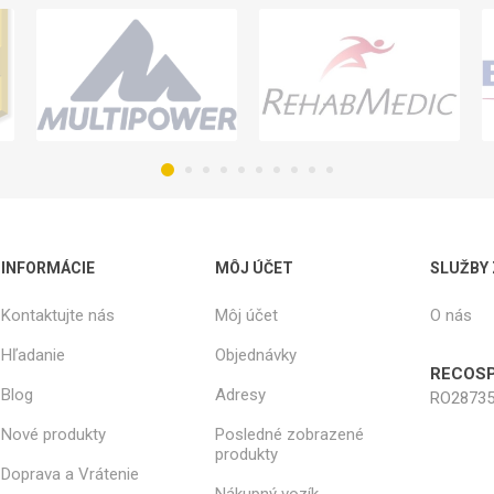
INFORMÁCIE
MÔJ ÚČET
SLUŽBY
Kontaktujte nás
Môj účet
O nás
Hľadanie
Objednávky
RECOSP
Blog
Adresy
RO28735
Nové produkty
Posledné zobrazené
produkty
Doprava a Vrátenie
Nákupný vozík