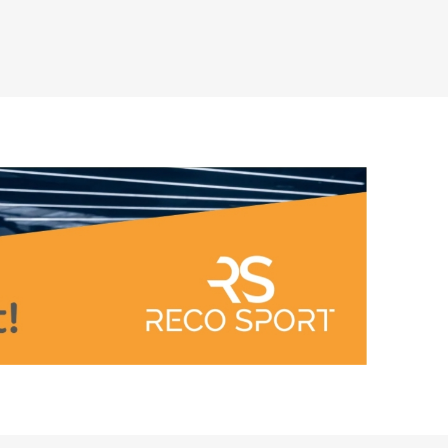
Príslušenstvo pre vonkajší tréning
ENIA