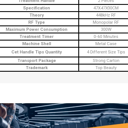
Treatment Handle
2 Pieces
Specification
47X
47X
30CM
Theory
448kHz RF
RF Type
Monopolar RF
Maximum Power Consumption
300W
Treatment Timer
0-60 Minutes
Machine Shell
Metal Case
Cet Handle Tips Quantity
4 Different Size Tips
Transport Package
Strong Carton
Trademark
Top Beauty