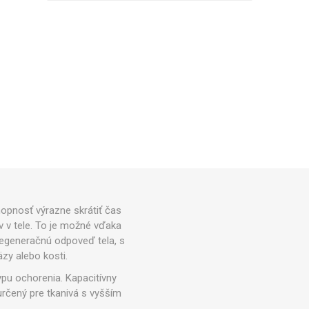
CRYON X PRO
REBOOTS
ĎALŠIE CRYO ZARIADENIA
PRÍSLUŠENSTVO PRE
Icebein™ cryo
É TYČE
TRÉNING
RECOSPORT
GPS MONITOROVACIE
E
SYSTÉMY PRE TÍMY
hopnosť výrazne skrátiť čas
Príslušenstvo pre trénerov
v v tele. To je možné vďaka
ú regeneračnú odpoveď tela, s
Kóny
zy alebo kosti.
Tréningové prekážky
ypu ochorenia. Kapacitívny
Koordinčné Rebríky
určený pre tkanivá s vyšším