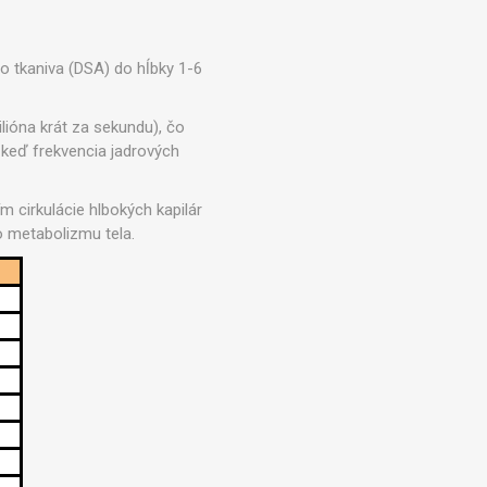
Príslušenstvo pre vonkajší tréning
ENIA
 tkaniva (DSA) do hĺbky 1-6
lióna krát za sekundu), čo
keď frekvencia jadrových
m cirkulácie hlbokých kapilár
 metabolizmu tela.