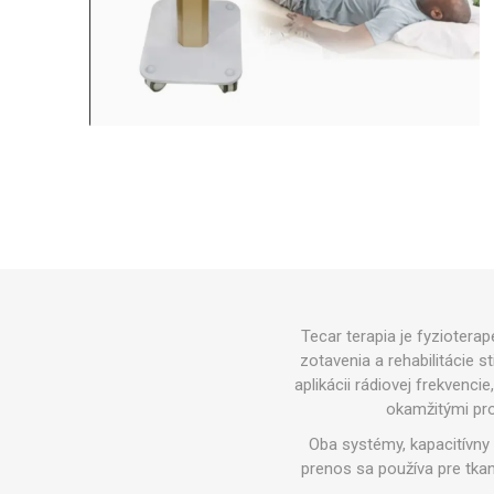
PRE ENE
Lekársky Kufor
MINI BA
RECOSPO
BLAZEPOD
Iné pásky
Cryopush
Športové Ztavenie
ALTE APA
VÁHY - Č
Výbava
HMOTNO
Bránky, siete a príslušenstvo
Alumíniové prepravné boxy
VITAMÍN
ULTRAZ
ZÁSADN
ŠPORTO
Fitness Vybavenie a Doplnky
Tecar terapia je fyziotera
zotavenia a rehabilitácie 
aplikácii rádiovej frekvenci
okamžitými pro
Oba systémy, kapacitívny 
prenos sa používa pre tkan