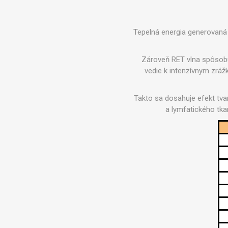
MAGNET
Tepelná energia generovaná
KINEZIO
Zároveň RET vlna spôsobuj
vedie k intenzívnym zrá
Takto sa dosahuje efekt tvar
a lymfatického tk