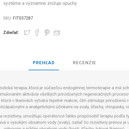
RGIU A VÝKON
systéme a významne znižuje opuchy.
NDS
RT
FITNESS A JOGA MÄČKY
SKU:
FIT037287
RATE COMPRESIE
Zdieľať:
INKY - KETTLEBELL -
CROSSFIT AND FITNESS
TRÉNINGOV
STNÉ DOSKY
Y A MINERÁLY:
PREHĽAD
RECENZIE
VUK
LASER
SHOCKWAV
Á ÚLOHA VO VÝKONE
L-KARNITIN
VCOV
peutická terapia, ktorá je súčasťou endogénnej termoterapie a má sc
stimulovaním aktivácie všetkých prirodzených regeneračných proceso
e, ktorá v tkanivách vytvára tepelné reakcie, čím stimuluje prirodzen
tizápalovými a analgetickými účinkami na svaly, šľachy, chrupavky, vä
a rezistívny, umožňujú operátorovi ľahko prispôsobiť terapiu podľa t
ivá s vysokým obsahom vody (svaly), zatiaľ čo rezistívny prenos je 
odporom a nižším obsahom vody (kosti, šľachy, tukové tkanivo).