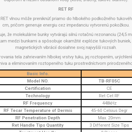
OTERAPIA
SAUNE
INÉ ZARIAD
RET RF
 RET vlnou môže preniknúť priamo do hlbokého podkožného tukového
TERAPIU
cm, pričom generuje energiu cez impedanciu vytvorenú pokožkou.
e, že molekulárne bunky vytvárajú silnú rotačnú rezonanciu (24,5 mi
žkam medzi bunkami a spôsobuje okamžité explózie tukových buniek, 
magnetických vibrácií dosiahne svoj najvyšší rozsah.
ovania tela zahrievaním hlbokej vrstvy tuku, jej roztopením, urýchlení
aniva a eliminovaním roztopeného tuku prostredníctvom prirodzeného
Basic Info.
Model NO.
TB-RF05C
Certification
CE
Technology
Ret Cet RF
RF Frequency
448kHz
RF Tecar Temperature of Dermis
45-60 Celsius Degr
RF Penetration Depth
Max. 20mm
Ret Handle Tips Quantity
3 Different Size Tips