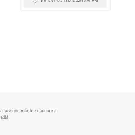
PRIDAŤ DO ZOZNAMU ŽELANÍ
CRYON X PRO
REBOOTS
ĎALŠIE CRYO ZARIADENIA
PRÍSLUŠENSTVO PRE
Icebein™ cryo
É TYČE
TRÉNING
RECOSPORT
GPS MONITOROVACIE
E
SYSTÉMY PRE TÍMY
Príslušenstvo pre trénerov
Kóny
ení pre nespočetné scénare a
adlá.
Tréningové prekážky
Koordinčné Rebríky