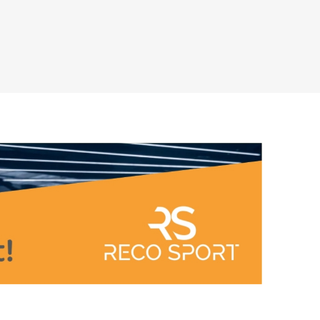
Príslušenstvo pre vonkajší tréning
ENIA