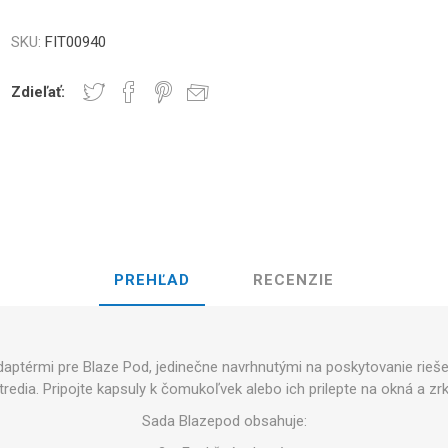
RGIU A VÝKON
NDS
RT
FITNESS A JOGA MÄČKY
SKU:
FIT00940
RATE COMPRESIE
Zdieľať:
INKY - KETTLEBELL -
CROSSFIT AND FITNESS
TRÉNINGOV
STNÉ DOSKY
Y A MINERÁLY:
VUK
LASER
SHOCKWAV
Á ÚLOHA VO VÝKONE
L-KARNITIN
VCOV
PREHĽAD
RECENZIE
aptérmi pre Blaze Pod, jedinečne navrhnutými na poskytovanie rieš
tredia. Pripojte kapsuly k čomukoľvek alebo ich prilepte na okná a zrk
Sada Blazepod obsahuje: