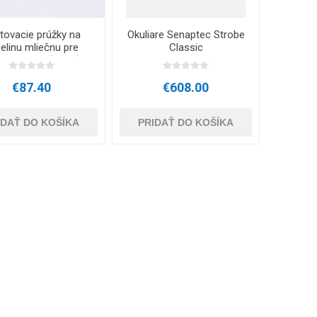
tovacie prúžky na
Okuliare Senaptec Strobe
elinu mliečnu pre
Classic
tate Pro 2 (25 ks)
€87.40
€608.00
IDAŤ DO KOŠÍKA
PRIDAŤ DO KOŠÍKA