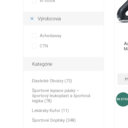
In Stock
PRE ENE
Lekársky Kufor
MINI BA
RECOSPO
BLAZEPOD
Iné pásky
Cryopush
Výrobcovia
Športové Ztavenie
ALTE APA
VÁHY - Č
Achedaway
Výbava
HMOTNO
A
CTN
Bránky, siete a príslušenstvo
Ma
Alumíniové prepravné boxy
VITAMÍN
ULTRAZ
Kategórie
ZÁSADN
ŠPORTO
Fitness Vybavenie a Doplnky
P
Elastické Obväzy (73)
Športové lepiace pásky –
športový leukoplast a športová
IN STO
tejpka (78)
Lekársky Kufor (11)
Športové Doplnky (348)