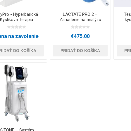
yPro - Hyperbarická
LACTATE PRO 2 –
Tes
Kyslíková Terapia
Zariadenie na analýzu
kys
mliečnej kyseliny
Lac
na na zavolanie
€475.00
RIDAŤ DO KOŠÍKA
PRIDAŤ DO KOŠÍKA
PR
X-TONE – Systém