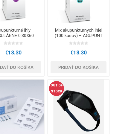
Príslušenstvo pre vonkajší tréning
ENIA
kupunkturné ihly
Mix akupunktúrnych ihiel
GULÁRNE 0,30X60
(100 kusov) – AGUPUNT
(100 kusov)
€13.30
€13.30
IDAŤ DO KOŠÍKA
PRIDAŤ DO KOŠÍKA
OUT OF
STOCK