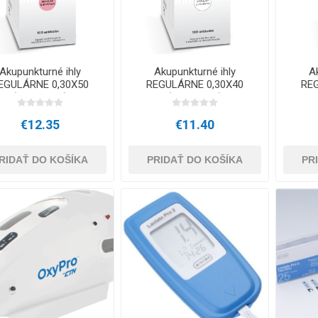
OTERAPIA
SAUNE
INÉ ZARIAD
TERAPIU
Akupunkturné ihly
Akupunkturné ihly
A
EGULÁRNE 0,30X50
REGULÁRNE 0,30X40
RE
(100 kusov)
(100 kusov)
€12.35
€11.40
RIDAŤ DO KOŠÍKA
PRIDAŤ DO KOŠÍKA
PR