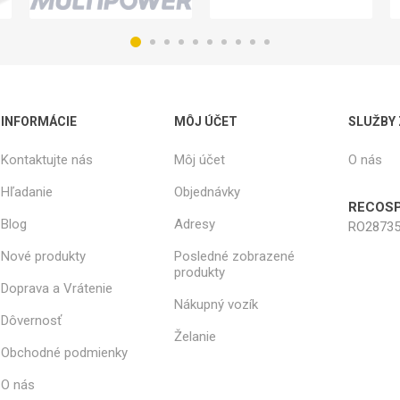
INFORMÁCIE
MÔJ ÚČET
SLUŽBY
Kontaktujte nás
Môj účet
O nás
Hľadanie
Objednávky
RECOSP
Blog
Adresy
RO28735
Nové produkty
Posledné zobrazené
produkty
Doprava a Vrátenie
Nákupný vozík
Dôvernosť
Želanie
Obchodné podmienky
O nás