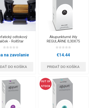
CRYON X PRO
REBOOTS
ĎALŠIE CRYO ZARIADENIA
PRÍSLUŠENSTVO PRE
Icebein™ cryo
É TYČE
TRÉNING
fatický odtokový
Akupunkturné ihly
RECOSPORT
alček - RollStar
REGULÁRNE 0,30X75
(100 kusov)
GPS MONITOROVACIE
E
a na zavolanie
€14.44
SYSTÉMY PRE TÍMY
IDAŤ DO KOŠÍKA
PRIDAŤ DO KOŠÍKA
Príslušenstvo pre trénerov
OUT OF
Kóny
STOCK
Tréningové prekážky
Koordinčné Rebríky