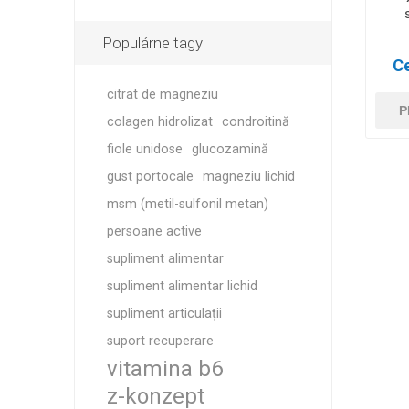
Populárne tagy
Ce
citrat de magneziu
P
colagen hidrolizat
condroitină
fiole unidose
glucozamină
gust portocale
magneziu lichid
msm (metil-sulfonil metan)
persoane active
supliment alimentar
supliment alimentar lichid
supliment articulații
suport recuperare
vitamina b6
z-konzept