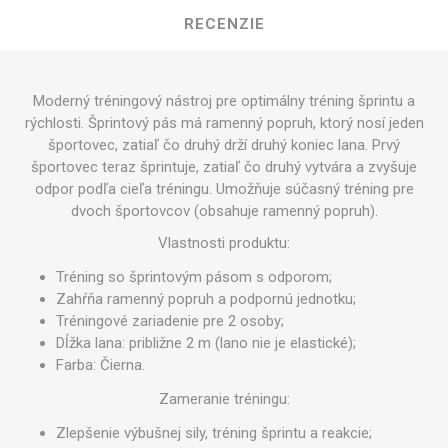
RECENZIE
Moderný tréningový nástroj pre optimálny tréning šprintu a
rýchlosti. Šprintový pás má ramenný popruh, ktorý nosí jeden
športovec, zatiaľ čo druhý drží druhý koniec lana. Prvý
športovec teraz šprintuje, zatiaľ čo druhý vytvára a zvyšuje
odpor podľa cieľa tréningu. Umožňuje súčasný tréning pre
dvoch športovcov (obsahuje ramenný popruh).
Vlastnosti produktu:
Tréning so šprintovým pásom s odporom;
Zahŕňa ramenný popruh a podpornú jednotku;
Tréningové zariadenie pre 2 osoby;
Dĺžka lana: približne 2 m (lano nie je elastické);
Farba: Čierna.
Zameranie tréningu:
Zlepšenie výbušnej sily, tréning šprintu a reakcie;