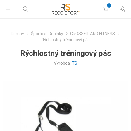
0
Domov
Športové Doplnky
CROSSFIT AND FITNESS
Rýchlostný tréningový pás
Rýchlostný tréningový pás
Výrobca:
TS