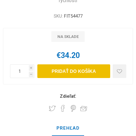
rýchlosti
SKU:
FIT54477
NA SKLADE
€34.20
i
PRIDAŤ DO KOŠÍKA
h
Zdieľať:
PREHĽAD