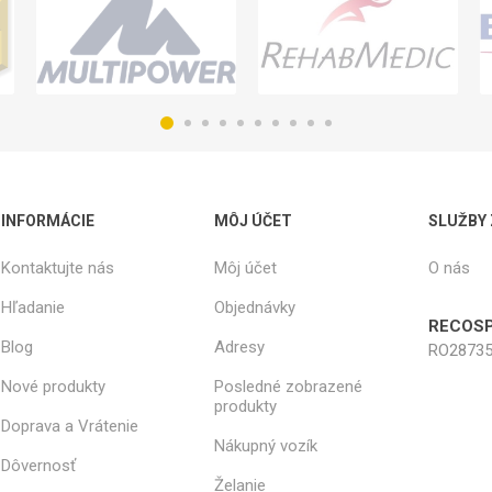
INFORMÁCIE
MÔJ ÚČET
SLUŽBY
Kontaktujte nás
Môj účet
O nás
Hľadanie
Objednávky
RECOSP
Blog
Adresy
RO28735
Nové produkty
Posledné zobrazené
produkty
Doprava a Vrátenie
Nákupný vozík
Dôvernosť
Želanie