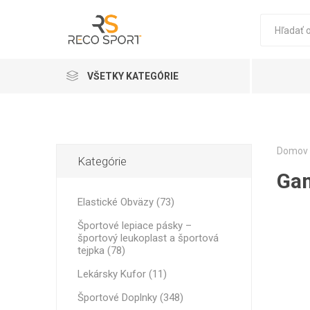
VŠETKY KATEGÓRIE
Elastické Obväzy
FITNESO
ELASTIC
D3 TAPE 
VÝŽIVOV
ELASTIC
KRÉMY N
PRÍSLUŠ
KOMPRE
FUTBAL
PRÍSLUŠ
Kineziologické pásy
Domov
Kategórie
Ga
Športové lepiace pásky – športový leukoplast a športová tejpka
Elastické Obväzy (73)
Doplnky
Športové lepiace pásky –
Športové Doplnky
športový leukoplast a športová
tejpka (78)
Profesionálne masážne krémy a oleje pre terapeutov
Lekársky Kufor (11)
THERA B
STRAPIT
Chladiace boxy
Športové Doplnky (348)
PRE-WOR
POWER B
REBOOTS