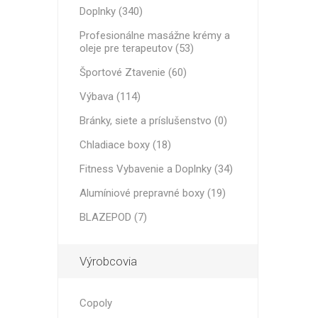
PRE ENE
Lekársky Kufor
Doplnky (340)
MINI BA
RECOSPO
BLAZEPOD
Profesionálne masážne krémy a
Iné pásky
Cryopush
oleje pre terapeutov (53)
Športové Ztavenie
ALTE APA
Športové Ztavenie (60)
VÁHY - Č
Výbava
HMOTNO
Výbava (114)
Bránky, siete a príslušenstvo
Bránky, siete a príslušenstvo (0)
Chladiace boxy (18)
Alumíniové prepravné boxy
VITAMÍN
ULTRAZ
ZÁSADN
Fitness Vybavenie a Doplnky (34)
ŠPORTO
Fitness Vybavenie a Doplnky
Alumíniové prepravné boxy (19)
BLAZEPOD (7)
Výrobcovia
Copoly