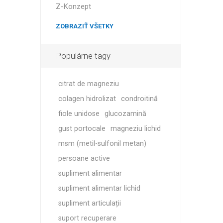
MAGNET
Z-Konzept
ZOBRAZIŤ VŠETKY
KINEZIO
Populárne tagy
citrat de magneziu
colagen hidrolizat
condroitină
fiole unidose
glucozamină
gust portocale
magneziu lichid
msm (metil-sulfonil metan)
persoane active
supliment alimentar
supliment alimentar lichid
supliment articulații
suport recuperare